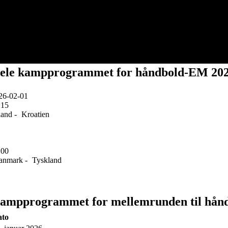
ele kampprogrammet for håndbold-EM 20
26-02-01
:15
land -
Kroatien
:00
nmark -
Tyskland
ampprogrammet for mellemrunden til hån
ato