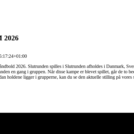
M 2026
5:17:24+01:00
dbold 2026. Slutrunden spilles i Slutrunden afholdes i Danmark, Sveri
den en gang i gruppen. Når disse kampe er blevet spillet, går de to beds
dan holdene ligger i grupperne, kan du se den aktuelle stilling på vores