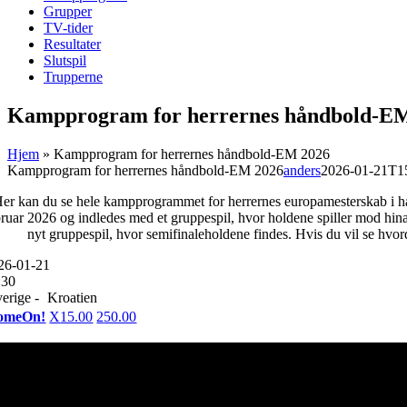
Grupper
TV-tider
Resultater
Slutspil
Trupperne
Kampprogram for herrernes håndbold-E
Hjem
»
Kampprogram for herrernes håndbold-EM 2026
Kampprogram for herrernes håndbold-EM 2026
anders
2026-01-21T1
er kan du se hele kampprogrammet for herrernes europamesterskab i hån
bruar 2026 og indledes med et gruppespil, hvor holdene spiller mod hinan
nyt gruppespil, hvor semifinaleholdene findes. Hvis du vil se hvor
26-01-21
:30
erige -
Kroatien
omeOn!
X
15.00
2
50.00