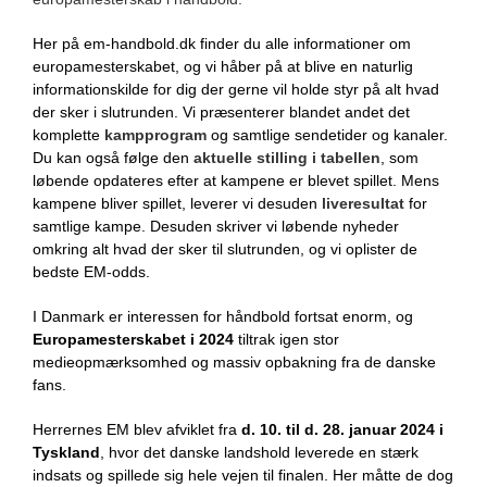
Her på em-handbold.dk finder du alle informationer om
europamesterskabet, og vi håber på at blive en naturlig
informationskilde for dig der gerne vil holde styr på alt hvad
der sker i slutrunden. Vi præsenterer blandet andet det
komplette
kampprogram
og samtlige sendetider og kanaler.
Du kan også følge den
aktuelle stilling i tabellen
, som
løbende opdateres efter at kampene er blevet spillet. Mens
kampene bliver spillet, leverer vi desuden
liveresultat
for
samtlige kampe. Desuden skriver vi løbende nyheder
omkring alt hvad der sker til slutrunden, og vi oplister de
bedste EM-odds.
I Danmark er interessen for håndbold fortsat enorm, og
Europamesterskabet i 2024
tiltrak igen stor
medieopmærksomhed og massiv opbakning fra de danske
fans.
Herrernes EM blev afviklet fra
d. 10. til d. 28. januar 2024 i
Tyskland
, hvor det danske landshold leverede en stærk
indsats og spillede sig hele vejen til finalen. Her måtte de dog