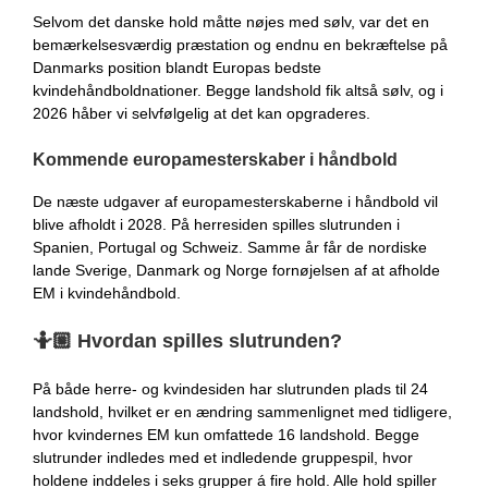
Selvom det danske hold måtte nøjes med sølv, var det en
bemærkelsesværdig præstation og endnu en bekræftelse på
Danmarks position blandt Europas bedste
kvindehåndboldnationer. Begge landshold fik altså sølv, og i
2026 håber vi selvfølgelig at det kan opgraderes.
Kommende europamesterskaber i håndbold
De næste udgaver af europamesterskaberne i håndbold vil
blive afholdt i 2028. På herresiden spilles slutrunden i
Spanien, Portugal og Schweiz. Samme år får de nordiske
lande Sverige, Danmark og Norge fornøjelsen af at afholde
EM i kvindehåndbold.
🤷🏼
Hvordan spilles slutrunden?
På både herre- og kvindesiden har slutrunden plads til 24
landshold, hvilket er en ændring sammenlignet med tidligere,
hvor kvindernes EM kun omfattede 16 landshold. Begge
slutrunder indledes med et indledende gruppespil, hvor
holdene inddeles i seks grupper á fire hold. Alle hold spiller