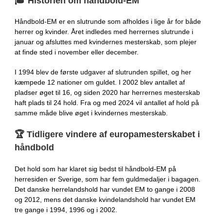
🎓
Historien om håndbold-EM
Håndbold-EM er en slutrunde som afholdes i lige år for både
herrer og kvinder. Året indledes med herrernes slutrunde i
januar og afsluttes med kvindernes mesterskab, som plejer
at finde sted i november eller december.
I 1994 blev de første udgaver af slutrunden spillet, og her
kæmpede 12 nationer om guldet. I 2002 blev antallet af
pladser øget til 16, og siden 2020 har herrernes mesterskab
haft plads til 24 hold. Fra og med 2024 vil antallet af hold på
samme måde blive øget i kvindernes mesterskab.
🏆
Tidligere vindere af europamesterskabet i
håndbold
Det hold som har klaret sig bedst til håndbold-EM på
herresiden er Sverige, som har fem guldmedaljer i bagagen.
Det danske herrelandshold har vundet EM to gange i 2008
og 2012, mens det danske kvindelandshold har vundet EM
tre gange i 1994, 1996 og i 2002.