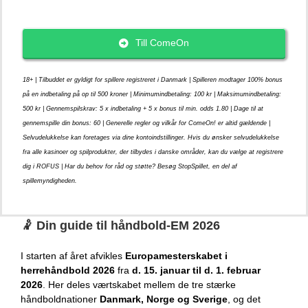
Till ComeOn
18+ | Tilbuddet er gyldigt for spillere registreret i Danmark | Spilleren modtager 100% bonus
på en indbetaling på op til 500 kroner | Minimumindbetaling: 100 kr | Maksimumindbetaling:
500 kr | Gennemspilskrav: 5 x indbetaling + 5 x bonus til min. odds 1.80 | Dage til at
gennemspille din bonus: 60 | Generelle regler og vilkår for ComeOn! er altid gældende |
Selvudelukkelse kan foretages via dine kontoindstillinger. Hvis du ønsker selvudelukkelse
fra alle kasinoer og spilprodukter, der tilbydes i danske områder, kan du vælge at registrere
dig i ROFUS | Har du behov for råd og støtte? Besøg StopSpillet, en del af
spillemyndigheden.
🤾
Din guide til håndbold-EM 2026
I starten af året afvikles
Europamesterskabet i
herrehåndbold 2026
fra
d. 15. januar til d. 1. februar
2026
. Her deles værtskabet mellem de tre stærke
håndboldnationer
Danmark, Norge og Sverige
, og det