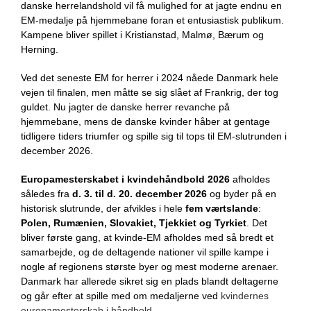
danske herrelandshold vil få mulighed for at jagte endnu en
EM-medalje på hjemmebane foran et entusiastisk publikum.
Kampene bliver spillet i Kristianstad, Malmø, Bærum og
Herning.
Ved det seneste EM for herrer i 2024 nåede Danmark hele
vejen til finalen, men måtte se sig slået af Frankrig, der tog
guldet. Nu jagter de danske herrer revanche på
hjemmebane, mens de danske kvinder håber at gentage
tidligere tiders triumfer og spille sig til tops til EM-slutrunden i
december 2026.
Europamesterskabet i kvindehåndbold 2026
afholdes
således fra
d. 3. til d. 20. december 2026
og byder på en
historisk slutrunde, der afvikles i hele
fem værtslande
:
Polen, Rumænien, Slovakiet, Tjekkiet og Tyrkiet
. Det
bliver første gang, at kvinde-EM afholdes med så bredt et
samarbejde, og de deltagende nationer vil spille kampe i
nogle af regionens største byer og mest moderne arenaer.
Danmark har allerede sikret sig en plads blandt deltagerne
og går efter at spille med om medaljerne ved
kvindernes
europamesterskab i håndbold.