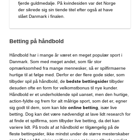
fjerde guldmedalje. På kvindesiden var det Norge
der sikrede sig sin tiende titel efter også at have
slået Danmark i finalen.
Betting på håndbold
Håndbold har i mange år været en meget populær sport i
Danmark. Som med meget andet, som får stor
opmærksomhed fra mange mennesker, så er spilfirmaerne
hurtige til at følge med. Derfor er der flere gode sider, som
tilbyder spil på håndbold, de
bedste bettingsider
tilbyder
desuden ofte en form for velkomstbonus til nye kunder.
Håndbold er et underholdende spil uanset, men den hurtige,
action-fyldte og frem for alt målrige sport, som det er, egner
sig godt til dem, som kan lide
online betting
, især live
betting. Dog kan det være nødvendigt at lave lidt research for
at finde et spilfirma, som tilbyder live betting, da det kan
variere lidt. På trods af at håndbold er tilgængelig på de
fleste bettingsider, ikke mindst under de større mesterskaber