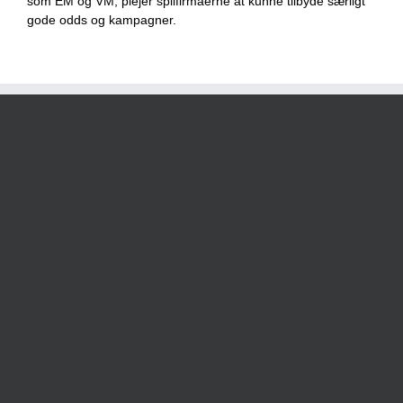
som EM og VM, plejer spilfirmaerne at kunne tilbyde særligt
gode odds og kampagner.