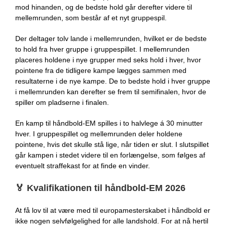
mod hinanden, og de bedste hold går derefter videre til
mellemrunden, som består af et nyt gruppespil.
Der deltager tolv lande i mellemrunden, hvilket er de bedste
to hold fra hver gruppe i gruppespillet. I mellemrunden
placeres holdene i nye grupper med seks hold i hver, hvor
pointene fra de tidligere kampe lægges sammen med
resultaterne i de nye kampe. De to bedste hold i hver gruppe
i mellemrunden kan derefter se frem til semifinalen, hvor de
spiller om pladserne i finalen.
En kamp til håndbold-EM spilles i to halvlege á 30 minutter
hver. I gruppespillet og mellemrunden deler holdene
pointene, hvis det skulle stå lige, når tiden er slut. I slutspillet
går kampen i stedet videre til en forlængelse, som følges af
eventuelt straffekast for at finde en vinder.
🏅
Kvalifikationen til håndbold-EM 2026
At få lov til at være med til europamesterskabet i håndbold er
ikke nogen selvfølgelighed for alle landshold. For at nå hertil