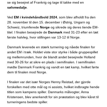
se sig besejret af Frankrig og tage til takke med en
sølvmedalje
.
Ved
EM i kvindehåndbold 2024
, som blev afholdt fra den
28. november til den 15. december i Østrig, Ungarn og
Schweiz, triumferede
Norge
og sikrede sig deres tiende EM-
titel.
I finalen besejrede de
Danmark
med 31-23 efter en tæt
første halvleg, hvor stillingen var 13-12 til Norge.
Danmark leverede en stærk turnering og nåede finalen for
andet EM i træk.
Holdet viste stor styrke i både gruppespillet
og mellemrunden, hvor de blandt andet besejrede Holland
med 30-26 for at sikre en plads i semifinalen.
I semifinalen
mødte Danmark Frankrig og vandt en tæt kamp, hvilket førte
dem til finalen mod Norge.
I finalen var det især Norges Henny Reistad, der gjorde
forskellen med otte mål og ni assists, hvilket indbragte hende
titlen som kampens spiller.
Danmarks målvogter, Anna
Kristensen, blev anerkendt for sin præstation og blev kåret til
turneringens bedste spiller.