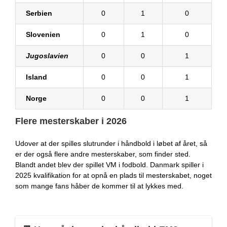
Serbien
0
1
0
Slovenien
0
1
0
Jugoslavien
0
0
1
Island
0
0
1
Norge
0
0
1
Flere mesterskaber i 2026
Udover at der spilles slutrunder i håndbold i løbet af året, så
er der også flere andre mesterskaber, som finder sted.
Blandt andet blev der spillet VM i fodbold. Danmark spiller i
2025 kvalifikation for at opnå en plads til mesterskabet, noget
som mange fans håber de kommer til at lykkes med.