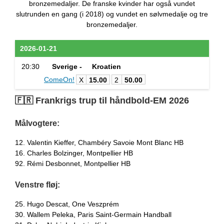
bronzemedaljer. De franske kvinder har også vundet
slutrunden en gang (i 2018) og vundet en sølvmedalje og tre
bronzemedaljer.
2026-01-21
20:30
Sverige -
Kroatien
ComeOn!
X
15.00
2
50.00
🇫🇷 Frankrigs trup til håndbold-EM 2026
Målvogtere:
12. Valentin Kieffer, Chambéry Savoie Mont Blanc HB
16. Charles Bolzinger, Montpellier HB
92. Rémi Desbonnet, Montpellier HB
Venstre fløj:
25. Hugo Descat, One Veszprém
30. Wallem Peleka, Paris Saint-Germain Handball