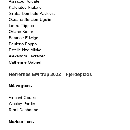
Aissatou Koiuate
Kalidiatou Niakate
Siraba Dembele Pavlovic
Oceane Sercien-Ugolin
Laura Flippes
Orlane Kanor
Beatrice Edwige
Pauletta Foppa
Estelle Nze Minko
Alexandra Lacraber
Catherine Gabriel
Herrernes EM-trup 2022 – Fjerdeplads
Målvogtere:
Vincent Gerard
Wesley Pardin
Remi Desbonnet
Markspillere: