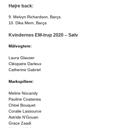
Højre back:
9. Melvyn Richardson, Barça
10. Dika Mem, Barça
Kvindernes EM-trup 2020 – Sølv
Målvogtere:
Laura Glauser
Cléopatre Darleux
Catherine Gabriel
Markspillere:
Meline Nocandy
Pauline Coatanea
Chloé Bouquet
Coralie Lassource
Astride N’Gouan
Grace Zaadi