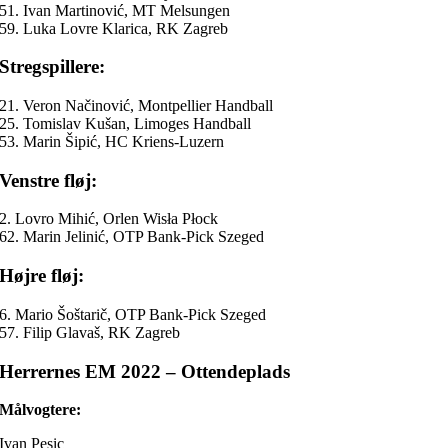
51. Ivan Martinović, MT Melsungen
59. Luka Lovre Klarica, RK Zagreb
Stregspillere:
21. Veron Načinović, Montpellier Handball
25. Tomislav Kušan, Limoges Handball
53. Marin Šipić, HC Kriens-Luzern
Venstre fløj:
2. Lovro Mihić, Orlen Wisła Płock
62. Marin Jelinić, OTP Bank-Pick Szeged
Højre fløj:
6. Mario Šoštarič, OTP Bank-Pick Szeged
57. Filip Glavaš, RK Zagreb
Herrernes EM 2022 – Ottendeplads
Målvogtere:
Ivan Pesic