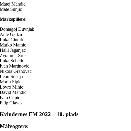
Matej Mandic
Mate Sunjic
Markspillere:
Domagoj Duvnjak
Ante Gadza
Luka Cindric
Marko Mamic
Halil Jaganjac
Zvonimir Srna
Luka Sebetic
Ivan Martinovic
Nikola Grahovac
Leon Susnja
Marin Sipic
Lovro Mihic
David Mandic
Ivan Cupic
Filip Glavas
Kvindernes EM 2022 – 10. plads
Målvogtere: