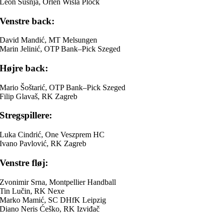
Leon Šušnja, Orlen Wisla Plock
Venstre back:
David Mandić, MT Melsungen
Marin Jelinić, OTP Bank–Pick Szeged
Højre back:
Mario Šoštarić, OTP Bank–Pick Szeged
Filip Glavaš, RK Zagreb
Stregspillere:
Luka Cindrić, One Veszprem HC
Ivano Pavlović, RK Zagreb
Venstre fløj:
Zvonimir Srna, Montpellier Handball
Tin Lučin, RK Nexe
Marko Mamić, SC DHfK Leipzig
Diano Neris Ćeško, RK Izviđač