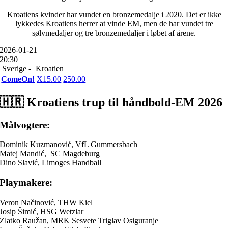
Kroatiens kvinder har vundet en bronzemedalje i 2020. Det er ikke
lykkedes Kroatiens herrer at vinde EM, men de har vundet tre
sølvmedaljer og tre bronzemedaljer i løbet af årene.
2026-01-21
20:30
Sverige -
Kroatien
ComeOn!
X
15.00
2
50.00
🇭🇷 Kroatiens trup til håndbold-EM 2026
Målvogtere:
Dominik Kuzmanović, VfL Gummersbach
Matej Mandić, SC Magdeburg
Dino Slavić, Limoges Handball
Playmakere:
Veron Načinović, THW Kiel
Josip Šimić, HSG Wetzlar
Zlatko Raužan, MRK Sesvete Triglav Osiguranje