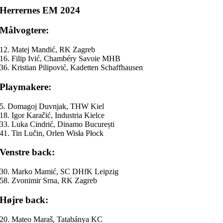
Herrernes EM 2024
Målvogtere:
12. Matej Mandić, RK Zagreb
16. Filip Ivić, Chambéry Savoie MHB
36. Kristian Pilipović, Kadetten Schaffhausen
Playmakere:
5. Domagoj Duvnjak, THW Kiel
18. Igor Karačić, Industria Kielce
33. Luka Cindrić, Dinamo București
41. Tin Lučin, Orlen Wisła Płock
Venstre back:
30. Marko Mamić, SC DHfK Leipzig
58. Zvonimir Srna, RK Zagreb
Højre back:
20. Mateo Maraš, Tatabánya KC