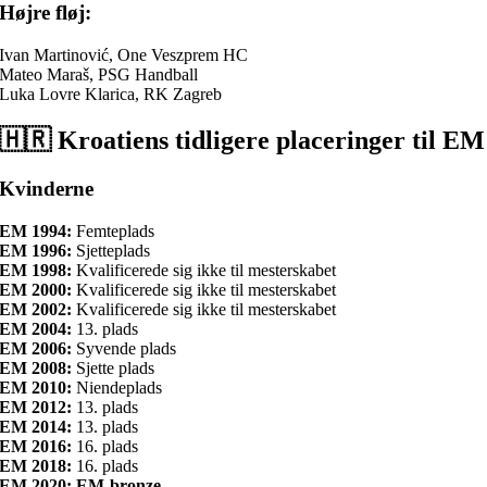
Højre fløj:
Ivan Martinović, One Veszprem HC
Mateo Maraš, PSG Handball
Luka Lovre Klarica, RK Zagreb
🇭🇷 Kroatiens tidligere placeringer til EM
Kvinderne
EM 1994:
Femteplads
EM 1996:
Sjetteplads
EM 1998:
Kvalificerede sig ikke til mesterskabet
EM 2000:
Kvalificerede sig ikke til mesterskabet
EM 2002:
Kvalificerede sig ikke til mesterskabet
EM 2004:
13. plads
EM 2006:
Syvende plads
EM 2008:
Sjette plads
EM 2010:
Niendeplads
EM 2012:
13. plads
EM 2014:
13. plads
EM 2016:
16. plads
EM 2018:
16. plads
EM 2020: EM-bronze