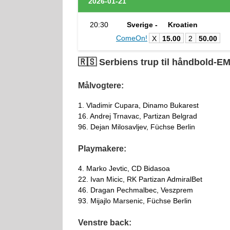
2026-01-21
20:30
Sverige -
Kroatien
ComeOn!
X
15.00
2
50.00
🇷🇸 Serbiens trup til håndbold-E
Målvogtere:
1. Vladimir Cupara, Dinamo Bukarest
16. Andrej Trnavac, Partizan Belgrad
96. Dejan Milosavljev, Füchse Berlin
Playmakere:
4. Marko Jevtic, CD Bidasoa
22. Ivan Micic, RK Partizan AdmiralBet
46. Dragan Pechmalbec, Veszprem
93. Mijajlo Marsenic, Füchse Berlin
Venstre back: