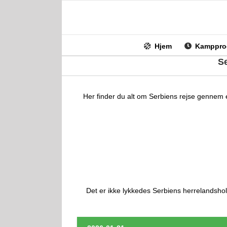
Skip
to
content
Hjem
Kamppro
S
Her finder du alt om Serbiens rejse gennem 
Det er ikke lykkedes Serbiens herrelandsho