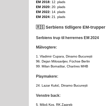
EM 2018:
12. plads
EM 2020:
20. plads
EM 2022:
14. plads
EM 2024:
21. plads
🇷🇸 Serbiens tidligere EM-trupper
Serbiens trup til herrernes EM 2024
Målvogtere:
1. Vladimir Cupara, Dinamo București
96. Dejan Milosavljev, Füchse Berlin
99. Milan Bomaštar, Chartres MHB
Playmakere:
24. Lazar Kukić, Dinamo București
Venstre back:
5. Miloš Kos, RK Zagreb