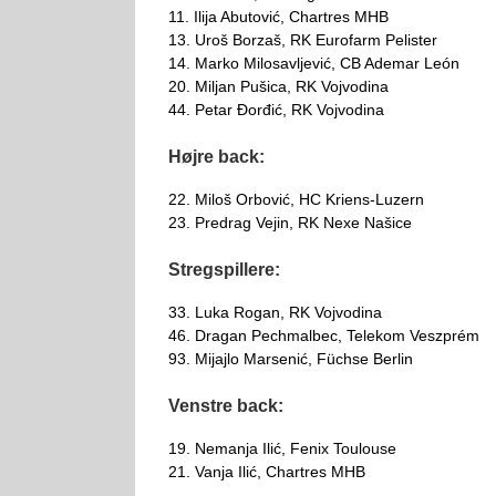
11. Ilija Abutović, Chartres MHB
13. Uroš Borzaš, RK Eurofarm Pelister
14. Marko Milosavljević, CB Ademar León
20. Miljan Pušica, RK Vojvodina
44. Petar Đorđić, RK Vojvodina
Højre back:
22. Miloš Orbović, HC Kriens-Luzern
23. Predrag Vejin, RK Nexe Našice
Stregspillere:
33. Luka Rogan, RK Vojvodina
46. Dragan Pechmalbec, Telekom Veszprém
93. Mijajlo Marsenić, Füchse Berlin
Venstre back:
19. Nemanja Ilić, Fenix Toulouse
21. Vanja Ilić, Chartres MHB