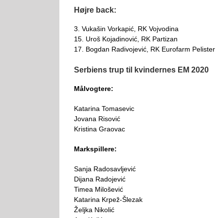
Højre back:
3. Vukašin Vorkapić, RK Vojvodina
15. Uroš Kojadinović, RK Partizan
17. Bogdan Radivojević, RK Eurofarm Pelister
Serbiens trup til kvindernes EM 2020
Målvogtere:
Katarina Tomasevic
Jovana Risović
Kristina Graovac
Markspillere:
Sanja Radosavljević
Dijana Radojević
Timea Milošević
Katarina Krpež-Šlezak
Željka Nikolić