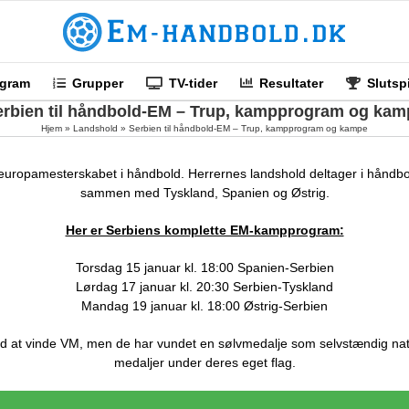
gram
Grupper
TV-tider
Resultater
Slutspi
erbien til håndbold-EM – Trup, kampprogram og kam
Hjem
»
Landshold
»
Serbien til håndbold-EM – Trup, kampprogram og kampe
europamesterskabet i håndbold. Herrernes landshold deltager i håndb
sammen med Tyskland, Spanien og Østrig.
Her er Serbiens komplette EM-kampprogram:
Torsdag 15 januar kl. 18:00 Spanien-Serbien
Lørdag 17 januar kl. 20:30 Serbien-Tyskland
Mandag 19 januar kl. 18:00 Østrig-Serbien
ld at vinde VM, men de har vundet en sølvmedalje som selvstændig nat
medaljer under deres eget flag.