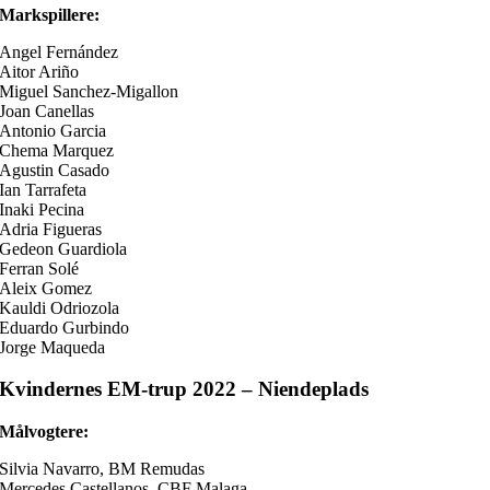
Markspillere:
Angel Fernández
Aitor Ariño
Miguel Sanchez-Migallon
Joan Canellas
Antonio Garcia
Chema Marquez
Agustin Casado
Ian Tarrafeta
Inaki Pecina
Adria Figueras
Gedeon Guardiola
Ferran Solé
Aleix Gomez
Kauldi Odriozola
Eduardo Gurbindo
Jorge Maqueda
Kvindernes EM-trup 2022 – Niendeplads
Målvogtere:
Silvia Navarro, BM Remudas
Mercedes Castellanos, CBF Malaga