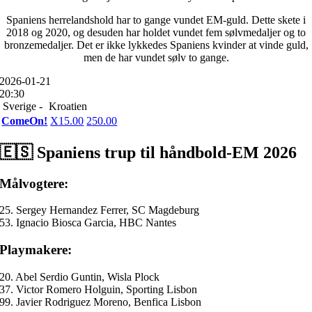
Spaniens herrelandshold har to gange vundet EM-guld. Dette skete i
2018 og 2020, og desuden har holdet vundet fem sølvmedaljer og to
bronzemedaljer. Det er ikke lykkedes Spaniens kvinder at vinde guld,
men de har vundet sølv to gange.
2026-01-21
20:30
Sverige -
Kroatien
ComeOn!
X
15.00
2
50.00
🇪🇸 Spaniens trup til håndbold-EM 2026
Målvogtere:
25. Sergey Hernandez Ferrer, SC Magdeburg
53. Ignacio Biosca Garcia, HBC Nantes
Playmakere:
20. Abel Serdio Guntin, Wisla Plock
37. Victor Romero Holguin, Sporting Lisbon
99. Javier Rodriguez Moreno, Benfica Lisbon