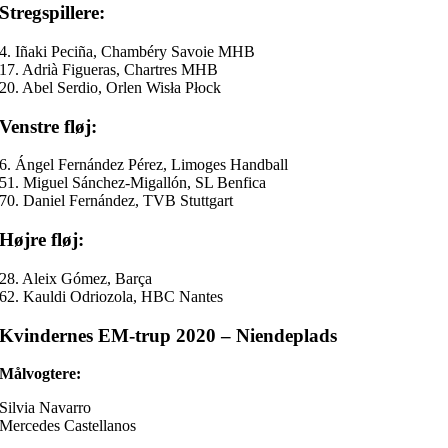
Stregspillere:
4. Iñaki Peciña, Chambéry Savoie MHB
17. Adrià Figueras, Chartres MHB
20. Abel Serdio, Orlen Wisła Płock
Venstre fløj:
6. Ángel Fernández Pérez, Limoges Handball
51. Miguel Sánchez-Migallón, SL Benfica
70. Daniel Fernández, TVB Stuttgart
Højre fløj:
28. Aleix Gómez, Barça
62. Kauldi Odriozola, HBC Nantes
Kvindernes EM-trup 2020 – Niendeplads
Målvogtere:
Silvia Navarro
Mercedes Castellanos