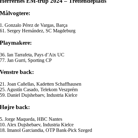
Herrernes EM-trup 2024 – Trettendeplads
Målvogtere:
1. Gonzalo Pérez de Vargas, Barça
61. Sergey Hernández, SC Magdeburg
Playmakere:
36. Ian Tarrafeta, Pays d’Aix UC
77. Jan Gurri, Sporting CP
Venstre back:
21. Joan Cañellas, Kadetten Schaffhausen
25. Agustín Casado, Telekom Veszprém
59. Daniel Dujshebaev, Industria Kielce
Højre back:
5. Jorge Maqueda, HBC Nantes
10. Alex Dujshebaev, Industria Kielce
18. Imanol Garciandia, OTP Bank-Pick Szeged