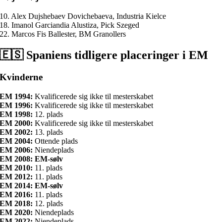
10. Alex Dujshebaev Dovichebaeva, Industria Kielce
18. Imanol Garciandia Alustiza, Pick Szeged
22. Marcos Fis Ballester, BM Granollers
🇪🇸 Spaniens tidligere placeringer i EM
Kvinderne
EM 1994:
Kvalificerede sig ikke til mesterskabet
EM 1996:
Kvalificerede sig ikke til mesterskabet
EM 1998:
12. plads
EM 2000:
Kvalificerede sig ikke til mesterskabet
EM 2002:
13. plads
EM 2004:
Ottende plads
EM 2006:
Niendeplads
EM 2008: EM-sølv
EM 2010:
11. plads
EM 2012:
11. plads
EM 2014: EM-sølv
EM 2016:
11. plads
EM 2018:
12. plads
EM 2020:
Niendeplads
EM 2022:
Niendeplads