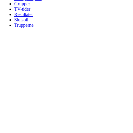
Grupper
TV-tider
Resultater
Slutspil
Trupperne
Se
større
billede