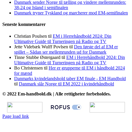
Danmark sender Norge til tælling og vindere mellemrunden:
38-24 og Island i semifinalen
Danmark tryner Tyskland og marcherer mod EM-semifinalen
Seneste kommentarer
Christian Poulsen
til
EM i Herrehåndbold 2024: Din
Ultimative Guide til Turneringen på Radio og TV
Jette Videbæk Wulff Povlsen
til
Den første del af EM er
spillet – Sådan ser mellemrunden ud for Danmark
Tinne Stubbe Østergaard
til
EM i Herrehåndbold 2024: Din
Ultimative Guide til Turneringen på Radio og TV
Bo Christensen
til
Her er grupperne til EM i håndbold 2024
for mænd
Danmarks kvindelandshold taber EM finale - EM Handbold
til
Danmark slår Norge til EM 2022 i kvindehåndbold
© 2022 Em-handbold.dk | Alle rettigheter forbeholdes.
Page load link
Go
to
Top