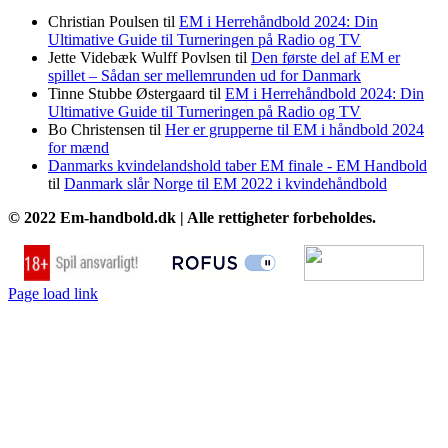
Christian Poulsen
til
EM i Herrehåndbold 2024: Din
Ultimative Guide til Turneringen på Radio og TV
Jette Videbæk Wulff Povlsen
til
Den første del af EM er
spillet – Sådan ser mellemrunden ud for Danmark
Tinne Stubbe Østergaard
til
EM i Herrehåndbold 2024: Din
Ultimative Guide til Turneringen på Radio og TV
Bo Christensen
til
Her er grupperne til EM i håndbold 2024
for mænd
Danmarks kvindelandshold taber EM finale - EM Handbold
til
Danmark slår Norge til EM 2022 i kvindehåndbold
© 2022 Em-handbold.dk | Alle rettigheter forbeholdes.
Page load link
Go
to
Top