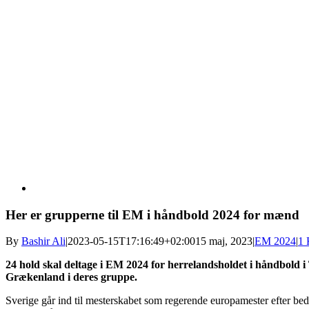
Her er grupperne til EM i håndbold 2024 for mænd
By
Bashir Ali
|
2023-05-15T17:16:49+02:00
15 maj, 2023
|
EM 2024
|
1 
24 hold skal deltage i EM 2024 for herrelandsholdet i håndbold 
Grækenland i deres gruppe.
Sverige går ind til mesterskabet som regerende europamester efter bed