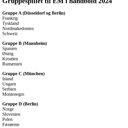
Gruppespillet til EM i håndbold 2024
Gruppe A (Düsseldorf og Berlin)
Frankrig
Tyskland
Nordmakedonien
Schweiz
Gruppe B (Mannheim)
Spanien
Østrig
Kroatien
Rumænien
Gruppe C (München)
Island
Ungarn
Serbien
Montenegro
Gruppe D (Berlin)
Norge
Slovenien
Polen
Færøerne