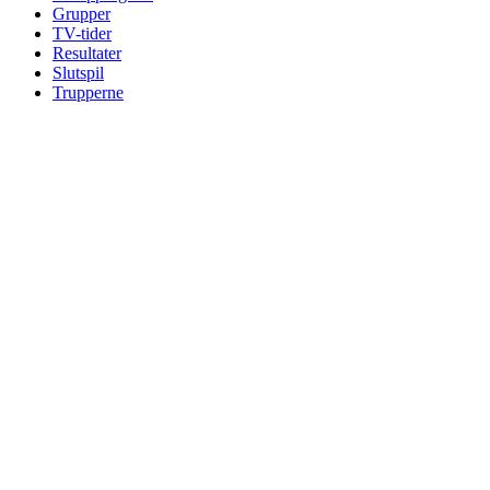
Grupper
TV-tider
Resultater
Slutspil
Trupperne
Se
større
billede